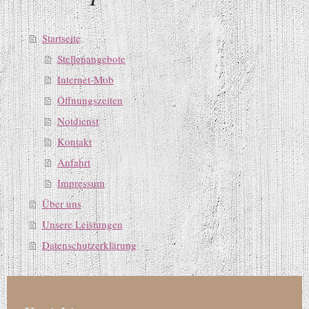
Startseite
Stellenangebote
Internet-Mob
Öffnungszeiten
Notdienst
Kontakt
Anfahrt
Impressum
Über uns
Unsere Leistungen
Datenschutzerklärung